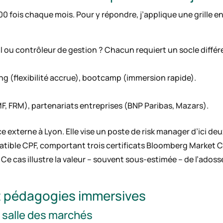
0 fois chaque mois. Pour y répondre, j’applique une grille en
al ou contrôleur de gestion ? Chacun requiert un socle différ
ing (flexibilité accrue), bootcamp (immersion rapide).
F, FRM), partenariats entreprises (BNP Paribas, Mazars).
ce externe à Lyon. Elle vise un poste de risk manager d’ici deu
tible CPF, comportant trois certificats Bloomberg Market 
). Ce cas illustre la valeur – souvent sous-estimée – de l’ad
t pédagogies immersives
la salle des marchés