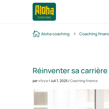

Aloha coaching
Coaching finan
5
Réinventer sa carrière
par
x5ryw
|
Juil 7, 2025
|
Coaching finance