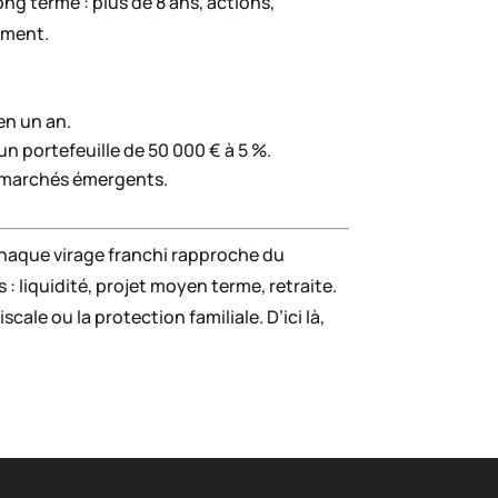
ong terme : plus de 8 ans, actions,
moment.
en un an.
un portefeuille de 50 000 € à 5 %.
es marchés émergents.
 chaque virage franchi rapproche du
: liquidité, projet moyen terme, retraite.
ale ou la protection familiale. D’ici là,