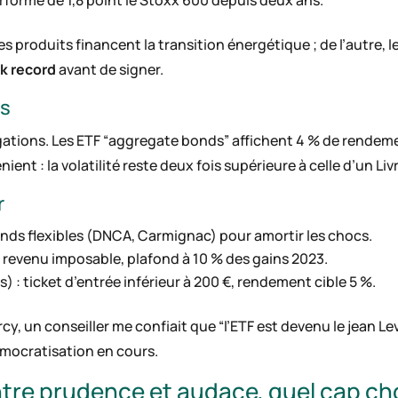
forme de 1,8 point le Stoxx 600 depuis deux ans.
es produits financent la transition énergétique ; de l’autre,
ck record
avant de signer.
es
gations. Les ETF “aggregate bonds” affichent 4 % de rendem
ient : la volatilité reste deux fois supérieure à celle d’un Livr
r
fonds flexibles (DNCA, Carmignac) pour amortir les chocs.
 revenu imposable, plafond à 10 % des gains 2023.
es) : ticket d’entrée inférieur à 200 €, rendement cible 5 %.
y, un conseiller me confiait que “l’ETF est devenu le jean Levi
démocratisation en cours.
ntre prudence et audace, quel cap cho