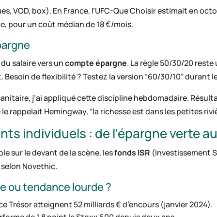
s, VOD, box). En France, l’UFC-Que Choisir estimait en oc
le, pour un coût médian de 18 €/mois.
épargne
du salaire vers un
compte épargne
. La règle 50/30/20 reste
Besoin de flexibilité ? Testez la version “60/30/10” durant le
e sanitaire, j’ai appliqué cette discipline hebdomadaire. Résul
e rappelait Hemingway, “la richesse est dans les petites rivi
s individuels : de l’épargne verte au
le sur le devant de la scène, les
fonds ISR
(Investissement S
3 selon Novethic.
de ou tendance lourde ?
e Trésor atteignent 52 milliards € d’encours (janvier 2024).