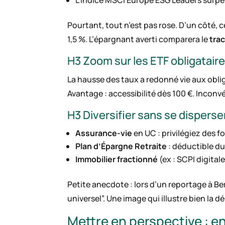
L’indice MSCI Europe ESG Leaders surper
Pourtant, tout n’est pas rose. D’un côté, c
1,5 %. L’épargnant averti comparera le
tra
H3 Zoom sur les ETF obligatair
La hausse des taux a redonné vie aux obli
Avantage : accessibilité dès 100 €. Inconvén
H3 Diversifier sans se disperse
Assurance-vie
en UC : privilégiez des 
Plan d’Épargne Retraite
: déductible du
Immobilier fractionné
(ex : SCPI digital
Petite anecdote : lors d’un reportage à Berc
universel”. Une image qui illustre bien la 
Mettre en perspective : e