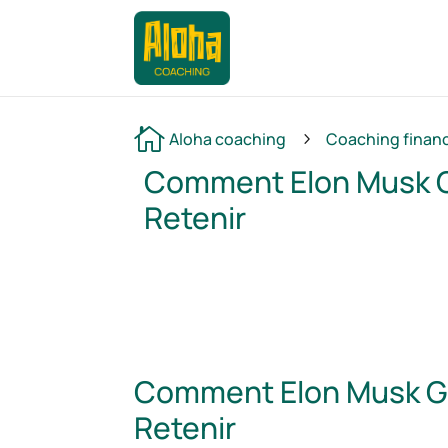

Aloha coaching
Coaching finan
5
Comment Elon Musk Gé
Retenir
Comment Elon Musk Gér
Retenir