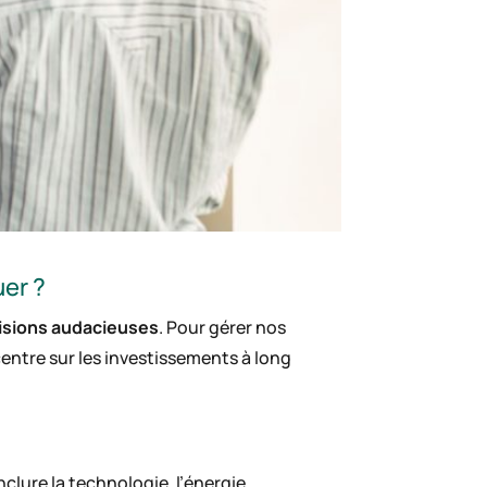
uer ?
isions audacieuses
. Pour gérer nos
entre sur les investissements à long
clure la technologie, l’énergie