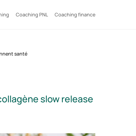
hing
Coaching PNL
Coaching finance
onnent santé
ollagène slow release