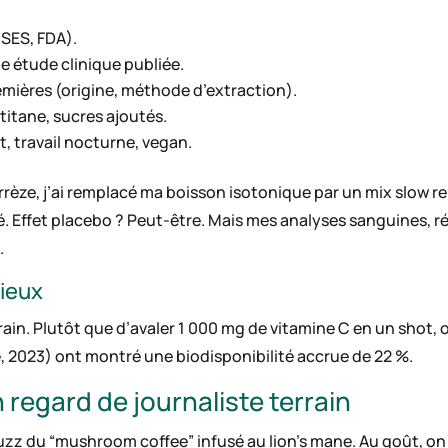
NSES, FDA).
e étude clinique publiée.
mières (origine, méthode d’extraction).
 titane, sucres ajoutés.
t, travail nocturne, vegan.
rrèze, j’ai remplacé ma boisson isotonique par un mix slow r
 Effet placebo ? Peut-être. Mais mes analyses sanguines, ré
.
mieux
ain. Plutôt que d’avaler 1 000 mg de vitamine C en un shot, 
, 2023) ont montré une biodisponibilité accrue de 22 %.
n regard de journaliste terrain
le buzz du “mushroom coffee” infusé au lion’s mane. Au goût, o