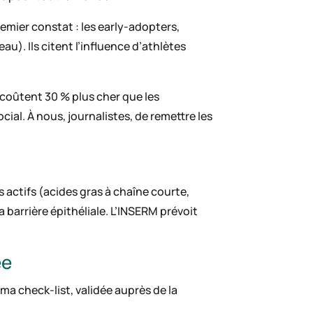
emier constat : les early-adopters,
au). Ils citent l’influence d’athlètes
s coûtent 30 % plus cher que les
ial. À nous, journalistes, de remettre les
s actifs (acides gras à chaîne courte,
a barrière épithéliale. L’INSERM prévoit
ée
a check-list, validée auprès de la