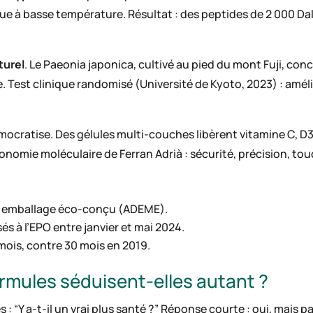
ue à basse température. Résultat : des peptides de 2 000 Dal
turel
. Le Paeonia japonica, cultivé au pied du mont Fuji, con
. Test clinique randomisé (Université de Kyoto, 2023) : amé
ocratise. Des gélules multi-couches libèrent vitamine C, D3
tronomie moléculaire de Ferran Adrià : sécurité, précision, to
n emballage éco-conçu (ADEME).
s à l’EPO entre janvier et mai 2024.
ois, contre 30 mois en 2019.
rmules séduisent-elles autant ?
s : “Y a-t-il un vrai plus santé ?” Réponse courte : oui, mais 