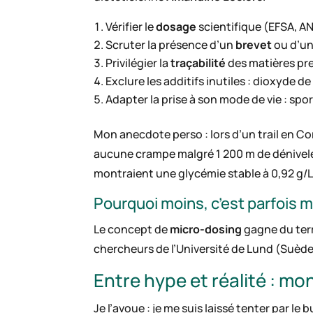
Vérifier le
dosage
scientifique (EFSA, A
Scruter la présence d’un
brevet
ou d’un
Privilégier la
traçabilité
des matières pre
Exclure les additifs inutiles : dioxyde de
Adapter la prise à son mode de vie : spor
Mon anecdote perso : lors d’un trail en Co
aucune crampe malgré 1 200 m de dénivelé.
montraient une glycémie stable à 0,92 g/L
Pourquoi moins, c’est parfois 
Le concept de
micro-dosing
gagne du terr
chercheurs de l’Université de Lund (Suède
Entre hype et réalité : mo
Je l’avoue : je me suis laissé tenter par 