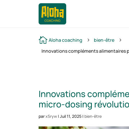

Aloha coaching
bien-être
5
5
Innovations compléments alimentaires p
Innovations complémen
micro-dosing révoluti
par
x5ryw
|
Juil 11, 2025
|
bien-être