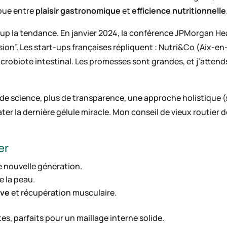
loue entre
plaisir gastronomique
et
efficience nutritionnelle
p la tendance. En janvier 2024, la conférence JPMorgan He
sion”. Les start-ups françaises répliquent : Nutri&Co (Aix-
 microbiote intestinal. Les promesses sont grandes, et j’atten
s de science, plus de transparence, une approche holistique (
ater la dernière gélule miracle. Mon conseil de vieux routier d
er
e nouvelle génération.
e la peau.
ive
et récupération musculaire.
es, parfaits pour un maillage interne solide.