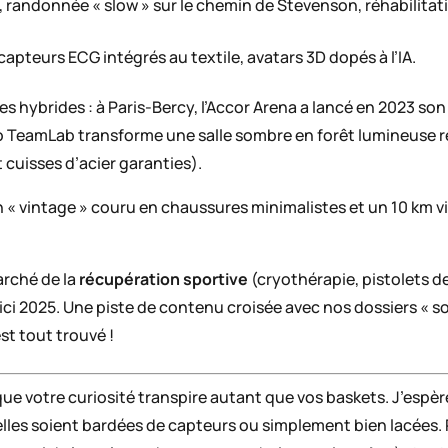
 randonnée « slow » sur le chemin de Stevenson, réhabilitat
 capteurs ECG intégrés au textile, avatars 3D dopés à l’IA.
ives hybrides : à Paris-Bercy, l’Accor Arena a lancé en 2023 s
dio TeamLab transforme une salle sombre en forêt lumineuse 
 cuisses d’acier garanties).
n « vintage » couru en chaussures minimalistes et un 10 km v
arché de la
récupération sportive
(cryothérapie, pistolets
’ici 2025. Une piste de contenu croisée avec nos dossiers « 
est tout trouvé !
e que votre curiosité transpire autant que vos baskets. J’esp
’elles soient bardées de capteurs ou simplement bien lacées.