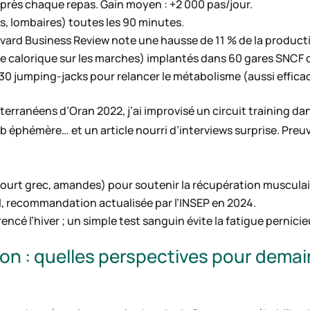
après chaque repas. Gain moyen : +2 000 pas/jour.
, lombaires) toutes les 90 minutes.
rvard Business Review note une hausse de 11 % de la producti
e calorique sur les marches) implantés dans 60 gares SNCF d
30 jumping-jacks pour relancer le métabolisme (aussi effic
rranéens d’Oran 2022, j’ai improvisé un circuit training dans 
lub éphémère… et un article nourri d’interviews surprise. Preu
yaourt grec, amandes) pour soutenir la récupération musculai
l, recommandation actualisée par l’INSEP en 2024.
encé l’hiver ; un simple test sanguin évite la fatigue pernicie
ion : quelles perspectives pour demai