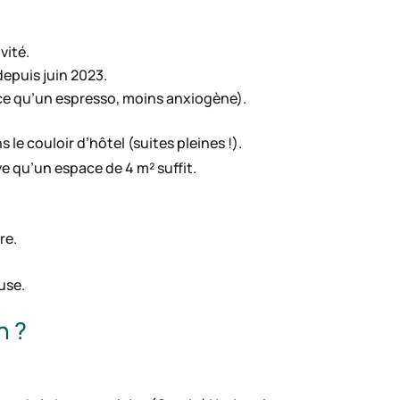
vité.
epuis juin 2023.
ace qu’un espresso, moins anxiogène).
le couloir d’hôtel (suites pleines !).
ve qu’un espace de 4 m² suffit.
re.
use.
n ?