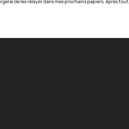
chargerai de les relayer dans mes prochains papiers. Après t