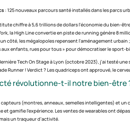
cs
: 125 nouveaux parcours santé installés dans les parcs ur
titute chiffre à 5,6 trillions de dollars l’économie du bien-êtr
ork, la High Line convertie en piste de running génère 8 millio
’un côté, les mégalopoles repensent l’aménagement urbain ; de
es aux enfants, rues pour tous » pour démocratiser le sport-b
ernière Tech On Stage à Lyon (octobre 2023), j’ai testé une 
lade Runner ! Verdict ? Les quadriceps ont approuvé, le cerve
té révolutionne-t-il notre bien-être 
 capteurs (montres, anneaux, semelles intelligentes) et un co
e et gamifie l’expérience. Les ventes de wearables ont dépa
mais un traqueur d’activité.