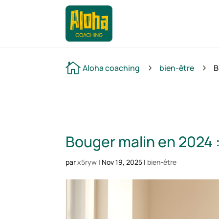

Aloha coaching
bien-être
B
5
5
Bouger malin en 2024 :
par
x5ryw
|
Nov 19, 2025
|
bien-être